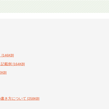
）
[146KB]
）記載例
[164KB]
2KB]
の書き方について
[258KB]