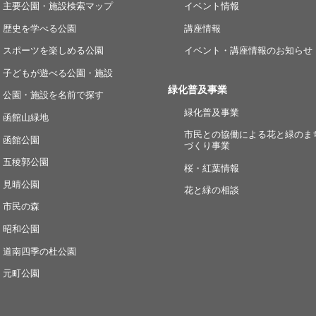
主要公園・施設検索マップ
イベント情報
歴史を学べる公園
講座情報
スポーツを楽しめる公園
イベント・講座情報のお知らせ
子どもが遊べる公園・施設
緑化普及事業
公園・施設を名前で探す
緑化普及事業
函館山緑地
市民との協働による花と緑のま
函館公園
づくり事業
五稜郭公園
桜・紅葉情報
見晴公園
花と緑の相談
市民の森
昭和公園
道南四季の杜公園
元町公園