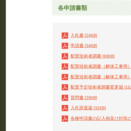
各申請書類
入札書
[24KB]
申請書
[34KB]
配置技術者調書
[69KB]
配置技術者調書（解体工事用
配置技術者調書（解体工事用
配置予定技術者調書変更届
[15
質問書
[29KB]
入札辞退届
[32KB]
各種申請書の記入例及び封筒