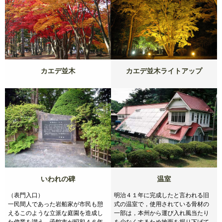
カエデ並木
カエデ並木ライトアップ
いわれの碑
温室
（表門入口）
明治４１年に完成したと言われる旧
一民間人であった岩船家が市民も憩
式の温室で，使用されている骨材の
えるこのような立派な庭園を造成し
一部は，本州から運び入れ風当たり