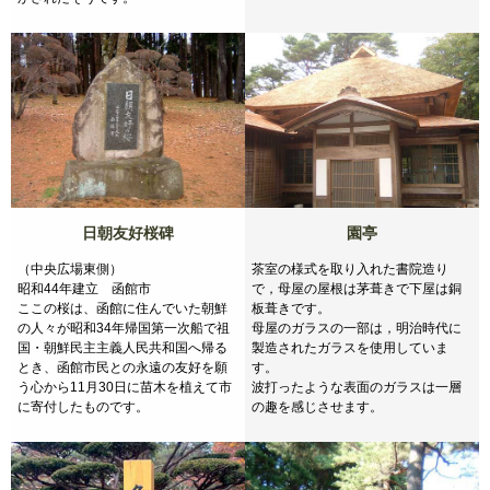
日朝友好桜碑
園亭
（中央広場東側）
茶室の様式を取り入れた書院造り
昭和44年建立 函館市
で，母屋の屋根は茅葺きで下屋は銅
ここの桜は、函館に住んでいた朝鮮
板葺きです。
の人々が昭和34年帰国第一次船で祖
母屋のガラスの一部は，明治時代に
国・朝鮮民主主義人民共和国へ帰る
製造されたガラスを使用していま
とき、函館市民との永遠の友好を願
す。
う心から11月30日に苗木を植えて市
波打ったような表面のガラスは一層
に寄付したものです。
の趣を感じさせます。