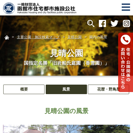
>
主要公園・施設検索マップ
>
見晴公園
>
園内の風景
見晴公園
国指定名勝「旧岩船氏庭園（香雪園）」
概要
風景
花暦・野鳥暦
見晴公園の風景