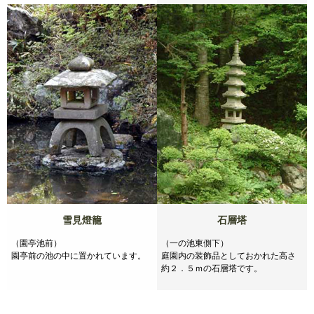
雪見燈籠
石層塔
（園亭池前）
（一の池東側下）
園亭前の池の中に置かれています。
庭園内の装飾品としておかれた高さ
約２．５ｍの石層塔です。