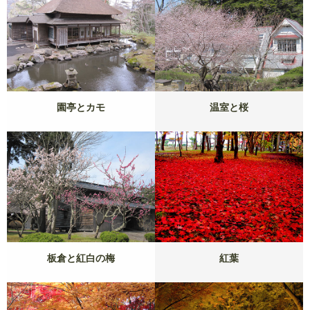
園亭とカモ
温室と桜
板倉と紅白の梅
紅葉