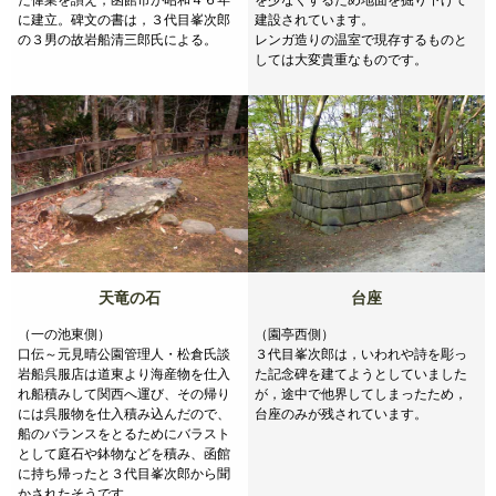
た偉業を讃え，函館市が昭和４６年
を少なくするため地面を掘り下げて
に建立。碑文の書は，３代目峯次郎
建設されています。
の３男の故岩船清三郎氏による。
レンガ造りの温室で現存するものと
しては大変貴重なものです。
天竜の石
台座
（一の池東側）
（園亭西側）
口伝～元見晴公園管理人・松倉氏談
３代目峯次郎は，いわれや詩を彫っ
岩船呉服店は道東より海産物を仕入
た記念碑を建てようとしていました
れ船積みして関西へ運び、その帰り
が，途中で他界してしまったため，
には呉服物を仕入積み込んだので、
台座のみが残されています。
船のバランスをとるためにバラスト
として庭石や鉢物などを積み、函館
に持ち帰ったと３代目峯次郎から聞
かされたそうです。