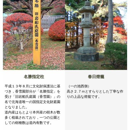
名勝指定柱
春日燈籠
平成１３年８月に文化財保護法に基
（一の池西側）
づき，香雪園部分が「名勝指定」を
高さ２.７ｍとすらりとした丁寧な作
受け「旧岩船氏庭園（香雪園）」の
りの上品な燈籠です。
名で北海道唯一の国指定文化財庭園
となりました。
道内産はもとより本州産の樹木が数
多く植栽されており，一つの公園と
しての樹種数は道内有数です。