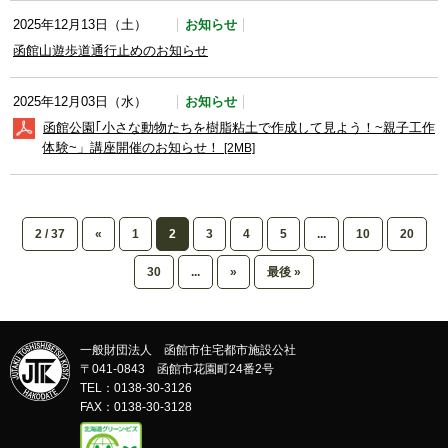
お知らせ
2025年12月13日（土）
函館山遊歩道通行止めのお知らせ
お知らせ
2025年12月03日（水）
函館公園｢小さな動物たちを樹脂粘土で作成して見よう！~親子工作
体験~」講座開催のお知らせ！
[2MB]
2 / 37
«
1
2
3
4
5
...
10
20
30
...
»
最後 »
一般財団法人 函館市住宅都市施設公社
〒041-0843 函館市花園町24番2号
TEL：0138-30-3126
FAX：0138-30-3128