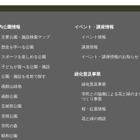
内公園情報
イベント・講座情報
主要公園・施設検索マップ
イベント情報
歴史を学べる公園
講座情報
スポーツを楽しめる公園
イベント・講座情報のお知らせ
子どもが遊べる公園・施設
緑化普及事業
公園・施設を名前で探す
緑化普及事業
函館山緑地
市民との協働による花と緑のま
函館公園
づくり事業
五稜郭公園
桜・紅葉情報
見晴公園
花と緑の相談
市民の森
昭和公園