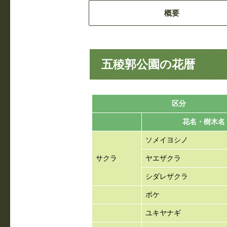
概要
五稜郭公園の花暦
区分
花名・樹木名
ソメイヨシノ
サクラ
ヤエザクラ
シダレザクラ
ボケ
ユキヤナギ