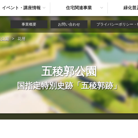
イベント・講座情報
住宅関連事業
緑化普
事業概要
お問い合わせ
プライバシーポリシー・
郭公園
>
花暦
五稜郭公園
国指定特別史跡「五稜郭跡」